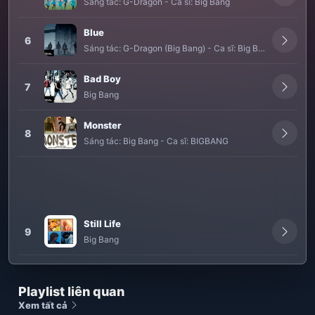
Sáng tác:
G-Dragon
-
Ca sĩ:
Big Bang
Blue
6
Sáng tác:
G-Dragon (Big Bang)
-
Ca sĩ:
Big Bang
Bad Boy
7
Big Bang
Monster
8
Sáng tác:
Big Bang
-
Ca sĩ:
BIGBANG
Still Life
9
Big Bang
Playlist liên quan
Xem tất cả