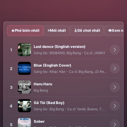
🔥
Phổ biến nhất
⭐
Mới nhất
🎸
Dễ chơi nhất
👁
Xem nhi
Last dance (English version)
1
Sáng tác:
BIGBANG
,
Big Bang
-
Ca sĩ:
JANNY
Blue (English Cover)
2
Sáng tác:
Nhạc Hàn
-
Ca sĩ:
Big Bang
,
JD Relic
Haru Haru
3
Big Bang
Gã Tồi (Bad Boy)
4
Sáng tác:
Big Bang
-
Ca sĩ:
Yanbi
,
Bueno
,
TMT
,
Mr.T
Sober
5