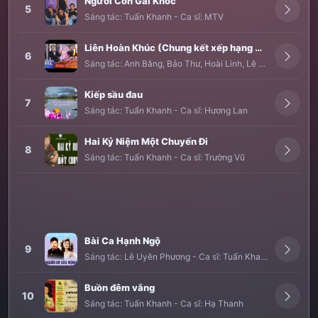
Người Con Gái Khóc
5
Sáng tác:
Tuấn Khanh
-
Ca sĩ:
MTV
Liên Hoàn Khúc (Chung kết xếp hạng Solo cùng Bolero 2017)
6
Sáng tác:
Anh Bằng
,
Bảo Thư
,
Hoài Linh
,
Lê Đình
,
Tuấn Kh
Kiếp sầu đau
7
Sáng tác:
Tuấn Khanh
-
Ca sĩ:
Hương Lan
Hai Kỷ Niệm Một Chuyến Đi
8
Sáng tác:
Tuấn Khanh
-
Ca sĩ:
Trường Vũ
Bài Ca Hạnh Ngộ
9
Sáng tác:
Lê Uyên Phương
-
Ca sĩ:
Tuấn Khanh
,
Ngọc Lan
Buồn đêm vắng
10
Sáng tác:
Tuấn Khanh
-
Ca sĩ:
Hạ Thanh