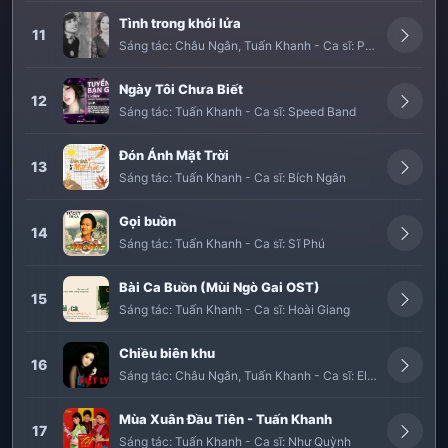
Tình trong khói lửa
11
Sáng tác:
Châu Ngân
,
Tuấn Khanh
-
Ca sĩ:
Phương Hồng Quế
Ngày Tôi Chưa Biết
12
Sáng tác:
Tuấn Khanh
-
Ca sĩ:
Speed Band
Đón Ánh Mặt Trời
13
Sáng tác:
Tuấn Khanh
-
Ca sĩ:
Bích Ngân
Gọi buồn
14
Sáng tác:
Tuấn Khanh
-
Ca sĩ:
Sĩ Phú
Bài Ca Buồn (Mùi Ngò Gai OST)
15
Sáng tác:
Tuấn Khanh
-
Ca sĩ:
Hoài Giang
Chiều biên khu
16
Sáng tác:
Châu Ngân
,
Tuấn Khanh
-
Ca sĩ:
Elvis Phương
Mùa Xuân Đầu Tiên - Tuấn Khanh
17
Sáng tác:
Tuấn Khanh
-
Ca sĩ:
Như Quỳnh