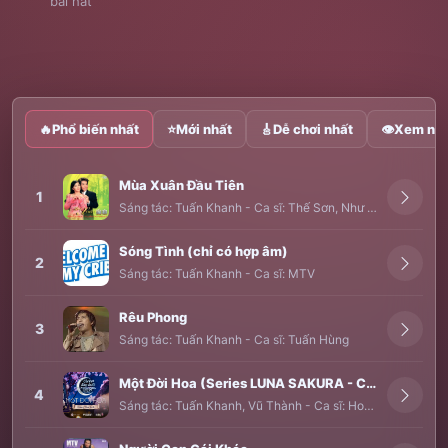
bài hát
🔥
Phổ biến nhất
⭐
Mới nhất
🎸
Dễ chơi nhất
👁
Xem nhi
Mùa Xuân Đầu Tiên
1
Sáng tác:
Tuấn Khanh
-
Ca sĩ:
Thế Sơn
,
Như Quỳnh
Sóng Tình (chỉ có hợp âm)
2
Sáng tác:
Tuấn Khanh
-
Ca sĩ:
MTV
Rêu Phong
3
Sáng tác:
Tuấn Khanh
-
Ca sĩ:
Tuấn Hùng
Một Đời Hoa (Series LUNA SAKURA - Cánh Đào Dưới Trăng)
4
Sáng tác:
Tuấn Khanh
,
Vũ Thành
-
Ca sĩ:
Hoàng Thục Linh