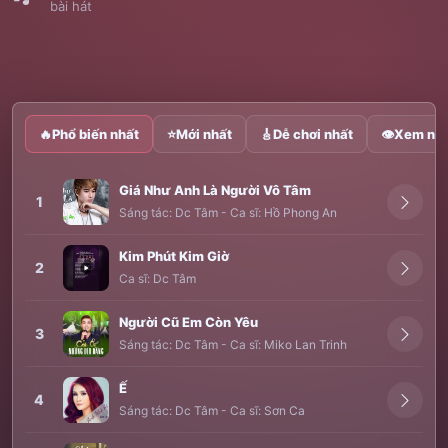
bài hát
🔥
Phổ biến nhất
⭐
Mới nhất
🎸
Dễ chơi nhất
👁
Xem nhi
Giá Như Anh Là Người Vô Tâm
1
Sáng tác:
Dc Tâm
-
Ca sĩ:
Hồ Phong An
Kim Phút Kim Giờ
2
Ca sĩ:
Dc Tâm
Người Cũ Em Còn Yêu
3
Sáng tác:
Dc Tâm
-
Ca sĩ:
Miko Lan Trinh
Ế
4
Sáng tác:
Dc Tâm
-
Ca sĩ:
Sơn Ca