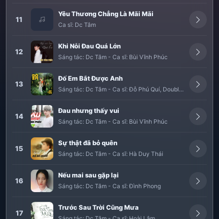
Yêu Thương Chẳng Là Mãi Mãi
11
Ca sĩ:
Dc Tâm
Khi Nỗi Đau Quá Lớn
12
Sáng tác:
Dc Tâm
-
Ca sĩ:
Bùi Vĩnh Phúc
Đố Em Bắt Được Anh
13
Sáng tác:
Dc Tâm
-
Ca sĩ:
Đỗ Phú Quí
,
Double Noize
Đau nhưng thấy vui
14
Sáng tác:
Dc Tâm
-
Ca sĩ:
Bùi Vĩnh Phúc
Sự thật đã bỏ quên
15
Sáng tác:
Dc Tâm
-
Ca sĩ:
Hà Duy Thái
Nếu mai sau gặp lại
16
Sáng tác:
Dc Tâm
-
Ca sĩ:
Đình Phong
Trước Sau Trời Cũng Mưa
17
Sáng tác:
Dc Tâm
-
Ca sĩ:
Hoài Lâm