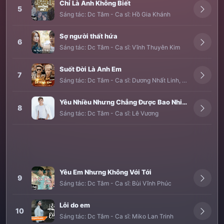
Chỉ Là Anh Không Biết
5
Sáng tác:
Dc Tâm
-
Ca sĩ:
Hồ Gia Khánh
Sợ người thất hứa
6
Sáng tác:
Dc Tâm
-
Ca sĩ:
Vĩnh Thuyên Kim
Suốt Đời Là Anh Em
7
Sáng tác:
Dc Tâm
-
Ca sĩ:
Dương Nhất Linh
,
Dương Lê Qua
Yêu Nhiều Nhưng Chẳng Được Bao Nhiêu
8
Sáng tác:
Dc Tâm
-
Ca sĩ:
Lê Vương
Yêu Em Nhưng Không Với Tới
9
Sáng tác:
Dc Tâm
-
Ca sĩ:
Bùi Vĩnh Phúc
Lỗi do em
10
Sáng tác:
Dc Tâm
-
Ca sĩ:
Miko Lan Trinh