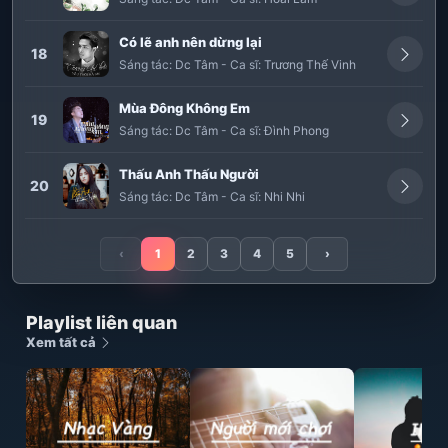
Có lẽ anh nên dừng lại
18
Sáng tác:
Dc Tâm
-
Ca sĩ:
Trương Thế Vinh
Mùa Đông Không Em
19
Sáng tác:
Dc Tâm
-
Ca sĩ:
Đình Phong
Thấu Anh Thấu Người
20
Sáng tác:
Dc Tâm
-
Ca sĩ:
Nhi Nhi
‹
1
2
3
4
5
›
Playlist liên quan
Xem tất cả