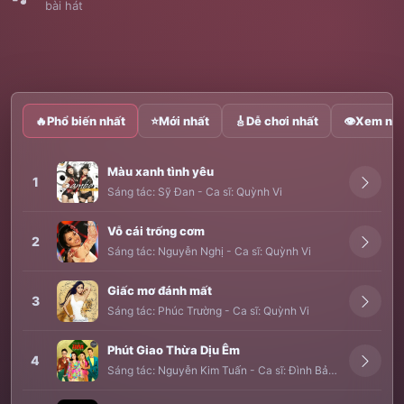
bài hát
🔥
Phổ biến nhất
⭐
Mới nhất
🎸
Dễ chơi nhất
👁
Xem nhi
Màu xanh tình yêu
1
Sáng tác:
Sỹ Đan
-
Ca sĩ:
Quỳnh Vi
Vỗ cái trống cơm
2
Sáng tác:
Nguyễn Nghị
-
Ca sĩ:
Quỳnh Vi
Giấc mơ đánh mất
3
Sáng tác:
Phúc Trường
-
Ca sĩ:
Quỳnh Vi
Phút Giao Thừa Dịu Êm
4
Sáng tác:
Nguyễn Kim Tuấn
-
Ca sĩ:
Đình Bảo
,
Tóc Tiên
,
Qu