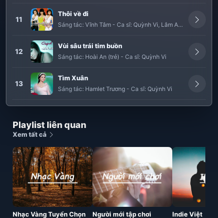
Thôi về đi
11
Sáng tác:
Vĩnh Tâm
-
Ca sĩ:
Quỳnh Vi
,
Lâm Anh
Vùi sâu trái tim buồn
12
Sáng tác:
Hoài An (trẻ)
-
Ca sĩ:
Quỳnh Vi
Tìm Xuân
13
Sáng tác:
Hamlet Trương
-
Ca sĩ:
Quỳnh Vi
Playlist liên quan
Xem tất cả
Nhạc Vàng Tuyển Chọn
Người mới tập chơi
Indie Việt