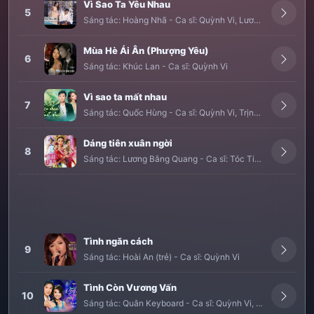
Vì Sao Ta Yêu Nhau
5
Sáng tác:
Hoàng Nhã
-
Ca sĩ:
Quỳnh Vi
,
Lương Tùng Quang
Mùa Hè Ái Ân (Phượng Yêu)
6
Sáng tác:
Khúc Lan
-
Ca sĩ:
Quỳnh Vi
Vì sao ta mất nhau
7
Sáng tác:
Quốc Hùng
-
Ca sĩ:
Quỳnh Vi
,
Trịnh Lam
Dáng tiên xuân ngời
8
Sáng tác:
Lương Bằng Quang
-
Ca sĩ:
Tóc Tiên
,
Hoàng Nhu
Tình ngăn cách
9
Sáng tác:
Hoài An (trẻ)
-
Ca sĩ:
Quỳnh Vi
Tình Còn Vương Vấn
10
Sáng tác:
Quân Keyboard
-
Ca sĩ:
Quỳnh Vi
,
Trịnh Lam