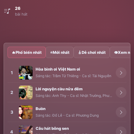
26
bài hát
🔥
Phổ biến nhất
⭐
Mới nhất
🎸
Dễ chơi nhất
👁
Xem nhi
Hòa bình ơi Việt Nam ơi
1
Sáng tác:
Trầm Tử Thiêng
-
Ca sĩ:
Tài Nguyễn
Lời nguyện cầu nửa đêm
2
Sáng tác:
Anh Thy
-
Ca sĩ:
Nhật Trường
,
Phương Dung
Buồn
3
Sáng tác:
Đố Lễ
-
Ca sĩ:
Phương Dung
Câu hát bông sen
4