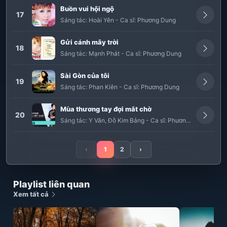
Buồn vui hội ngộ
17
Sáng tác:
Hoài Yên
-
Ca sĩ:
Phương Dung
Gửi cánh mây trời
18
Sáng tác:
Mạnh Phát
-
Ca sĩ:
Phương Dung
Sài Gòn của tôi
19
Sáng tác:
Phan Kiên
-
Ca sĩ:
Phương Dung
Mùa thương tay đợi mắt chờ
20
Sáng tác:
Y Vân
,
Đỗ Kim Bảng
-
Ca sĩ:
Phương Dung
‹
1
2
›
Playlist liên quan
Xem tất cả