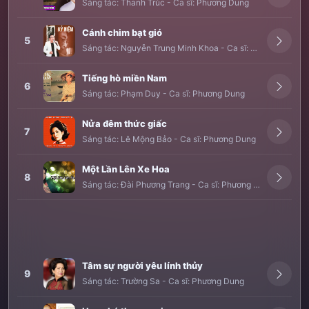
Sáng tác:
Thanh Trúc
-
Ca sĩ:
Phương Dung
Cánh chim bạt gió
5
Sáng tác:
Nguyễn Trung Minh Khoa
-
Ca sĩ:
Đình Văn
,
Phươ
Tiếng hò miền Nam
6
Sáng tác:
Phạm Duy
-
Ca sĩ:
Phương Dung
Nửa đêm thức giấc
7
Sáng tác:
Lê Mộng Bảo
-
Ca sĩ:
Phương Dung
Một Lần Lên Xe Hoa
8
Sáng tác:
Đài Phương Trang
-
Ca sĩ:
Phương Dung
Tâm sự người yêu lính thủy
9
Sáng tác:
Trường Sa
-
Ca sĩ:
Phương Dung