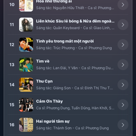
Hoa nhớ thương ai
10
Sáng tác:
Nguyễn Hữu Thiết
-
Ca sĩ:
Phương Dung
Liên khúc Sầu lẻ bóng & Nửa đêm ngoài phố & Lưu bút ngày xanh & Sao chưa thấy hồi âm
11
Sáng tác:
Quân Keyboard
-
Ca sĩ:
Giao Linh
,
Phương Dung
Tình yêu trong mắt một người
12
Sáng tác:
Trúc Phương
-
Ca sĩ:
Phương Dung
Tìm về
13
Sáng tác:
Lan Đài
,
Y Vân
-
Ca sĩ:
Phương Dung
Thu Cạn
14
Sáng tác:
Giáng Son
-
Ca sĩ:
Đinh Thị Thu Thùy
Cảm Ơn Thầy
15
Ca sĩ:
Phương Dung
,
Tuấn Dũng
,
Hàn Khởi
,
Suzie
,
Leo
Hai người tâm sự
16
Sáng tác:
Thành Sơn
-
Ca sĩ:
Phương Dung