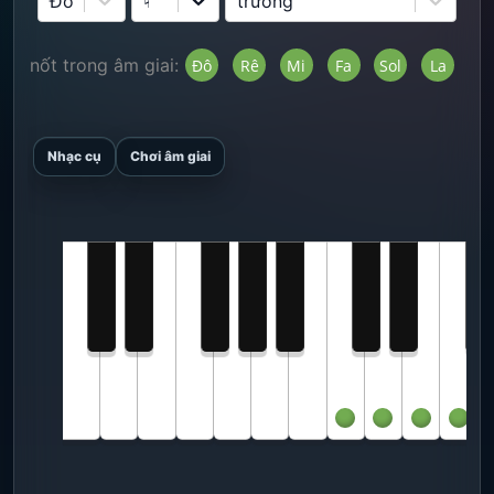
♮
Đô
trưởng
ác nốt trong âm giai:
Đô
Rê
Mi
Fa
Sol
La
Si
Nhạc cụ
Chơi âm giai