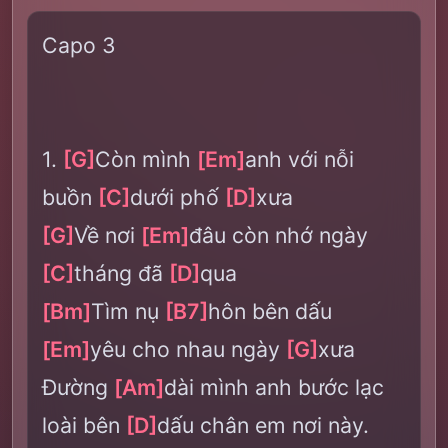
Capo 3
1.
[G]
Còn mình
[Em]
anh với nỗi
buồn
[C]
dưới phố
[D]
xưa
[G]
Về nơi
[Em]
đâu còn nhớ ngày
[C]
tháng đã
[D]
qua
[Bm]
Tìm nụ
[B7]
hôn bên dấu
[Em]
yêu cho nhau ngày
[G]
xưa
Đường
[Am]
dài mình anh bước lạc
loài bên
[D]
dấu chân em nơi này.