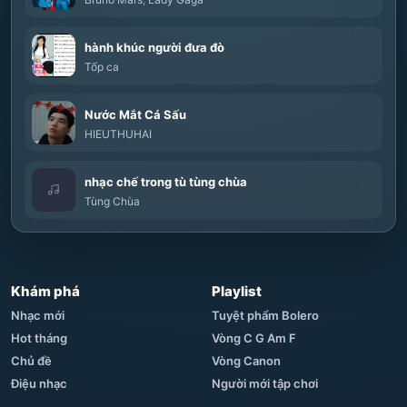
hành khúc người đưa đò
Tốp ca
Nước Mắt Cá Sấu
HIEUTHUHAI
nhạc chế trong tù tùng chùa
Tùng Chùa
Khám phá
Playlist
Nhạc mới
Tuyệt phẩm Bolero
Hot tháng
Vòng C G Am F
Chủ đề
Vòng Canon
Điệu nhạc
Người mới tập chơi