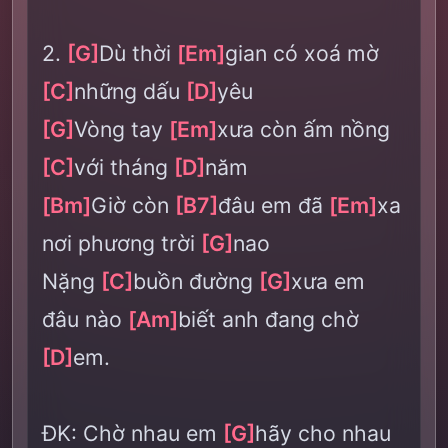
2.
[G]
Dù thời
[Em]
gian có xoá mờ
[C]
những dấu
[D]
yêu
[G]
Vòng tay
[Em]
xưa còn ấm nồng
[C]
với tháng
[D]
năm
[Bm]
Giờ còn
[B7]
đâu em đã
[Em]
xa
nơi phương trời
[G]
nao
Nặng
[C]
buồn đường
[G]
xưa em
đâu nào
[Am]
biết anh đang chờ
[D]
em.
ĐK: Chờ nhau em
[G]
hãy cho nhau