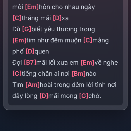
môi
[Em]
hôn cho nhau ngày
[C]
tháng mãi
[D]
xa
Dù
[G]
biết yêu thương trong
[Em]
tim như đêm muộn
[C]
màng
phố
[D]
quen
Đợi
[B7]
mãi lối xưa em
[Em]
về nghe
[C]
tiếng chân ai nơi
[Bm]
nào
Tìm
[Am]
hoài trong đêm lời tình nơi
đây lòng
[D]
mãi mong
[G]
chờ.