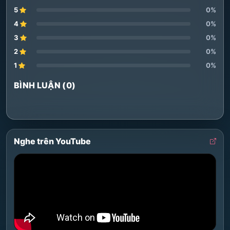
5
0%
4
0%
3
0%
2
0%
1
0%
BÌNH LUẬN (0)
Nghe trên YouTube