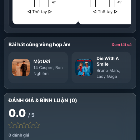
◁
Thế tay
▷
◁
Thế tay
▷
Bài hát cùng vòng hợp âm
Xem tất cả
Die With A
Một Đời
Smile
14 Casper
,
Bon
Bruno Mars
,
Nghiêm
Lady Gaga
ĐÁNH GIÁ & BÌNH LUẬN (0)
0.0
/ 5
0 đánh giá