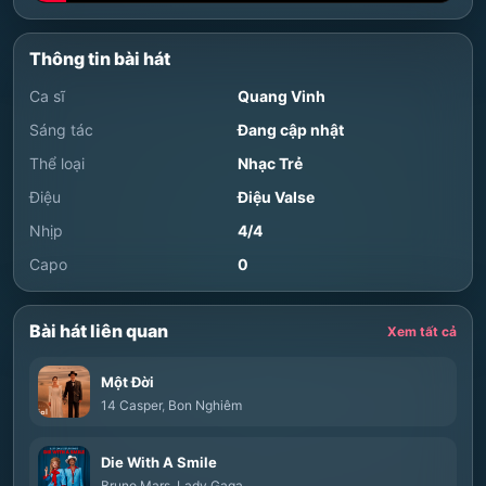
Thông tin bài hát
Ca sĩ
Quang Vinh
Sáng tác
Đang cập nhật
Thể loại
Nhạc Trẻ
Điệu
Điệu Valse
Nhịp
4/4
Capo
0
Bài hát liên quan
Xem tất cả
Một Đời
14 Casper
,
Bon Nghiêm
Die With A Smile
Bruno Mars
,
Lady Gaga