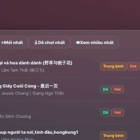
⭐
Mới nhất
🎸
Dễ chơi nhất
👁
Xem nhiều nhất
ại và hoa dành dành (野草与栀子花)
Trung bình
Hot
:
Lâm Tam Thất (林三七)
g Giấy Cuối Cùng - 最后一页
Dễ
Hot
:
Jessie Chiang / Giang Ngữ Thần
Dễ
Hot
ễn Đình Chương
up người ta nói,tình đầu,hongkong1
Trung bình
:
Ưng Hoàng Phúc