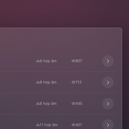
6 hợp âm
807
8 hợp âm
713
8 hợp âm
445
11 hợp âm
401