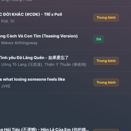
 ĐỜI KHÁC (#CDK) - TRÍ x Poll
Trung bình
:
Poll
,
Trí
ng Cách Và Con Tim (Teasing Version)
Dễ
:
Manes Atthingsway
Tình yêu Đã Lãng Quên - 如果爱忘了
Trung bình
:
Uông Tô Lang (汪苏泷)
,
Thiện Y Thuần (单依纯)
is what losing someone feels like
Trung bình
:
JVKE
Không Hối Tiếc (不遗憾) - Hôn Lễ Của Em (你的婚礼) OST