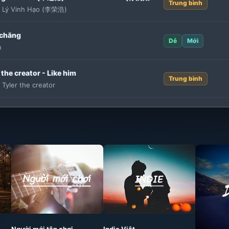
Trung bình
:
Lý Vinh Hạo (李荣浩)
 chăng
Dễ
Mới
n
 the creator - Like him
Trung bình
:
Tyler the creator