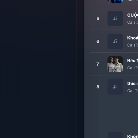
CUỘC
5
Ca sĩ
Khoả
6
Ca sĩ
Nếu 
7
Ca sĩ
this 
8
Ca sĩ