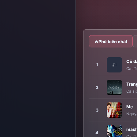
🔥
Phổ biến nhất
Cỏ d
1
Ca sĩ
Tran
2
Ca sĩ
Mẹ
3
Nguy
mash
4
Ca sĩ