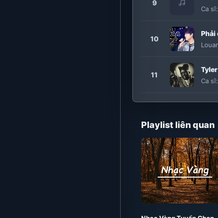
9
Ca sĩ
Phải
10
Loua
Tyler
11
Ca sĩ
Playlist liên quan