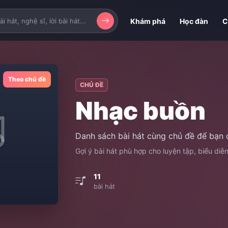
Khám phá
Học đàn
C
Theo chủ đề
CHỦ ĐỀ
Nhạc buồn
Danh sách bài hát cùng chủ đề để bạn 
Gợi ý bài hát phù hợp cho luyện tập, biểu diễ
11
bài hát