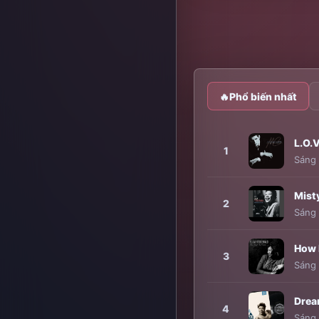
🔥
Phổ biến nhất
L.O.V
1
Sáng 
Mist
2
Sáng 
How 
3
Sáng 
Drea
4
Sáng 