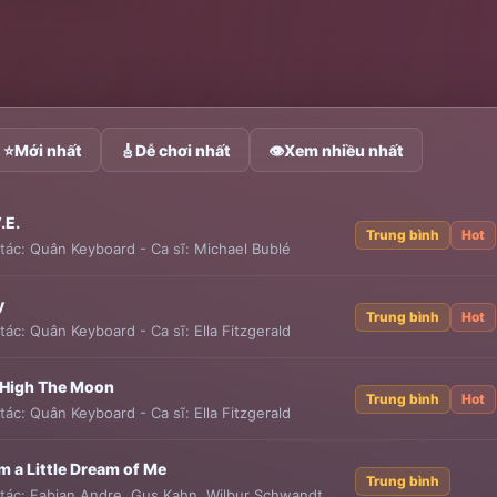
⭐
Mới nhất
🎸
Dễ chơi nhất
👁
Xem nhiều nhất
.E.
Trung bình
Hot
tác:
Quân Keyboard
-
Ca sĩ:
Michael Bublé
y
Trung bình
Hot
tác:
Quân Keyboard
-
Ca sĩ:
Ella Fitzgerald
High The Moon
Trung bình
Hot
tác:
Quân Keyboard
-
Ca sĩ:
Ella Fitzgerald
m a Little Dream of Me
Trung bình
tác:
Fabian Andre
,
Gus Kahn
,
Wilbur Schwandt
-
Ca sĩ:
Louis Armstrong