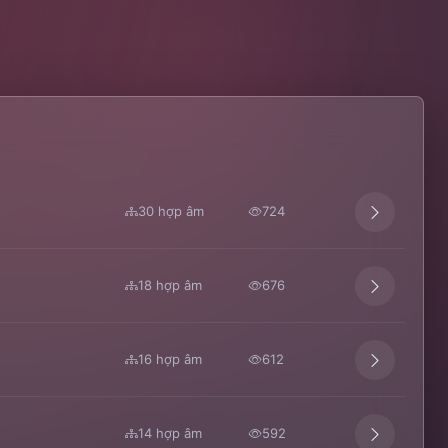
30 hợp âm
724
18 hợp âm
676
16 hợp âm
612
14 hợp âm
592
,
Ella Fitzgerald