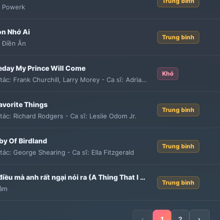
Trung bình
:
Powerk
̀n Nhớ Ai
Trung bình
:
Điền Ân
day My Prince Will Come
Khó
tác:
Frank Churchill
,
Larry Morey
-
Ca sĩ:
Adriana Caselotti
avorite Things
Trung bình
tác:
Richard Rodgers
-
Ca sĩ:
Leslie Odom Jr.
by Of Birdland
Trung bình
tác:
George Shearing
-
Ca sĩ:
Ella Fitzgerald
Một điều mà anh rất ngại nói ra (A Thing That I Was Afraid To Say)
Trung bình
Sâm
‹
1
2
›