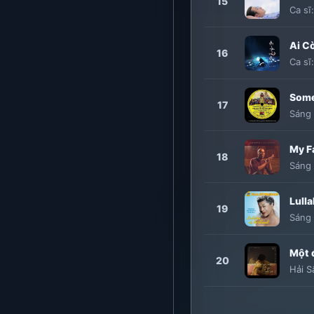
15
Ca sĩ
Ai Co
16
Ca sĩ
Some
17
Sáng 
My F
18
Sáng 
Lulla
19
Sáng 
20
Hải 