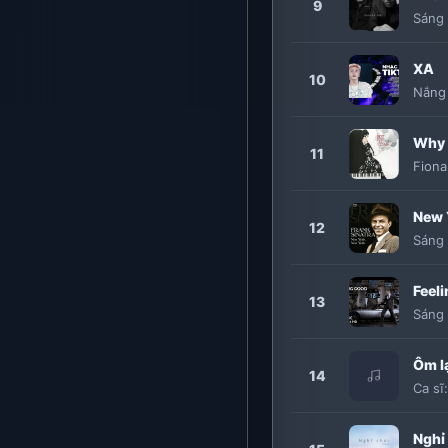
9
Sáng 
XA
10
Nắng
Why 
11
Fiona
New 
12
Sáng 
Feel
13
Sáng 
Ôm lạ
14
Ca sĩ
Nghỉ