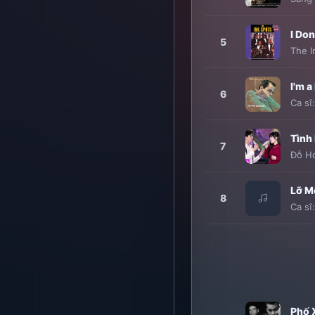
I Don
5
The I
I'm a
6
Ca sĩ
Tình 
7
Đỗ H
Lỡ M
8
Ca sĩ
Phố 