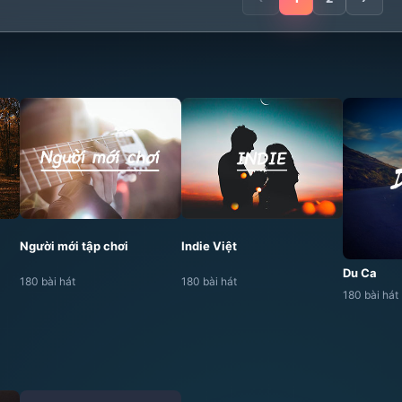
Người mới tập chơi
Indie Việt
Du Ca
180 bài hát
180 bài hát
180 bài hát