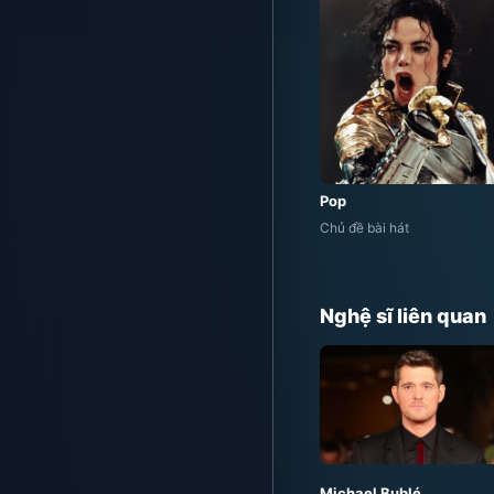
Pop
Chủ đề bài hát
Nghệ sĩ liên quan
Michael Bublé