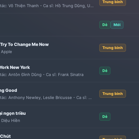
Trung bình
tác:
Võ Thiện Thanh
-
Ca sĩ:
Hồ Trung Dũng
,
Uyên Linh
Dễ
Mới
Try To Change Me Now
Trung bình
 Apple
York New York
Dễ
tác:
Antôn Đình Dũng
-
Ca sĩ:
Frank Sinatra
ing Good
Trung bình
tác:
Anthony Newley
,
Leslie Bricusse
-
Ca sĩ:
Michael Bublé
i ngọn triều
Dễ
:
Diệu Hiền
 Chút