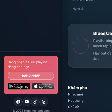
Nghệ sĩ
Blues/Ja
Playlist tổ
luyện tập 
Hãy bắt đầ
âm.
Đăng nhập để lưu playlist
riêng cho bạn
ĐĂNG NHẬP
Khám phá
Nhạc mới
Hot tháng
Chủ đề
© 2026 Hopamnhanh.com