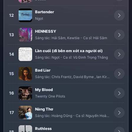
Bartender
12
Ngọt
HENNESSY
13
Sáng tác:
Hải Sâm
,
Kewtiie
-
Ca sĩ:
Hải Sâm
Lần cuối (đi bên em xót xa người ơi)
14
Sáng tác:
Ngọt
-
Ca sĩ:
Vũ Đinh Trọng Thắng
Bad Liar
15
Sáng tác:
Chris Frantz
,
David Byrne
,
Ian Kirkpatrick
,
Julia
My Blood
16
Twenty One Pilots
Nàng Thơ
17
Sáng tác:
Hoàng Dũng
-
Ca sĩ:
Nguyến Hoàng Dũng
Ruthless
18