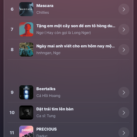
Mascara
6
Chillies
Tặng em một cây son để em tô hồng duyên.
7
Ngơ ( Hay còn gọi là Long Nger)
Ngày mai anh viết cho em hôm nay một bản tình ca
8
hnhngan
,
Ngơ
Beertalks
9
Cá Hồi Hoang
Đặt trái tim lên bàn
10
Ca sĩ:
Tung
PRECIOUS
11
Daduc