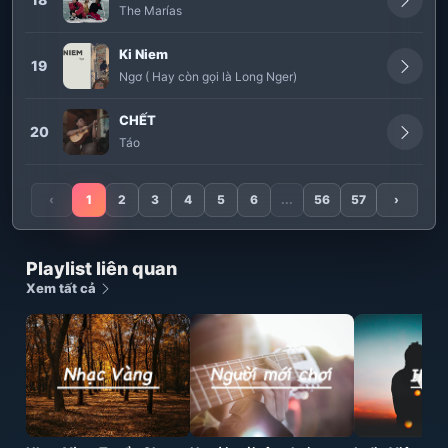
The Marías
Ki Niem
19
Ngơ ( Hay còn gọi là Long Nger)
CHẾT
20
Táo
‹
1
2
3
4
5
6
...
56
57
›
Playlist liên quan
Xem tất cả