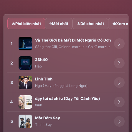
🔥
Phổ biến nhất
⭐
Mới nhất
🎸
Dễ chơi nhất
👁
Xem nhi
Và Thế Giới Đã Mất Đi Một Người Cô Đơn
1
Sáng tác:
Gill
,
Onionn
,
marzuz
-
Ca sĩ:
marzuz
23h40
2
Hào
Linh Tinh
3
Ngơ ( Hay còn gọi là Long Nger)
dạy tui cách iu (Dạy Tôi Cách Yêu)
4
tlinh
Một Đêm Say
5
Thịnh Suy