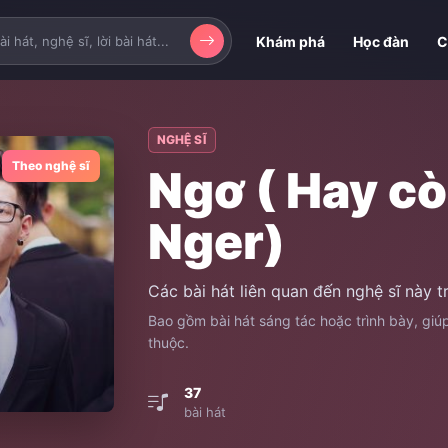
Khám phá
Học đàn
C
NGHỆ SĨ
Theo nghệ sĩ
Ngơ ( Hay cò
Nger)
Các bài hát liên quan đến nghệ sĩ này 
Bao gồm bài hát sáng tác hoặc trình bày, gi
thuộc.
37
bài hát