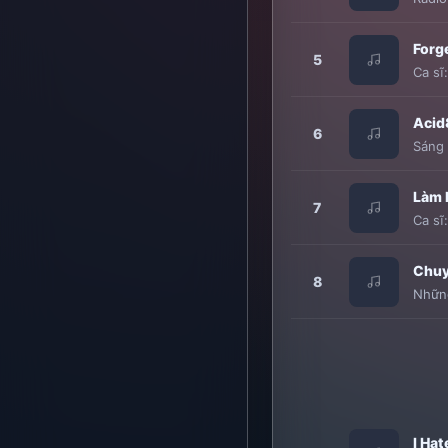
Forg
5
Ca sĩ
Acid
6
Sáng 
Làm 
7
Ca sĩ
Chuyê
8
Nhữn
I Ha