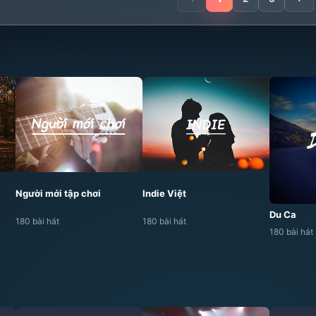
Người mới tập chơi
Indie Việt
Du Ca
180 bài hát
180 bài hát
180 bài hát