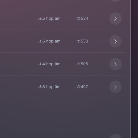
5 hợp âm
534
6 hợp âm
533
4 hợp âm
505
5 hợp âm
497