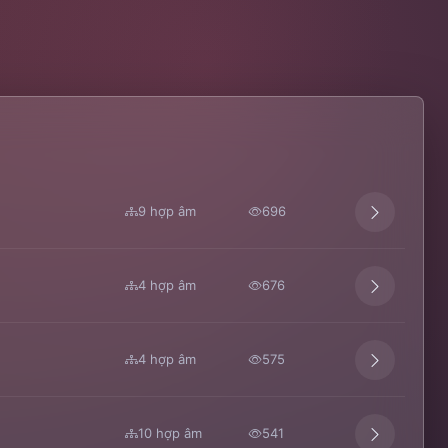
9 hợp âm
696
4 hợp âm
676
4 hợp âm
575
10 hợp âm
541