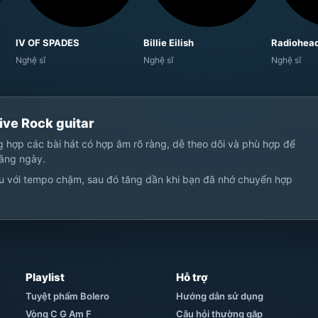
IV OF SPADES
Billie Eilish
Radiohea
Nghệ sĩ
Nghệ sĩ
Nghệ sĩ
ive Rock guitar
ng hợp các bài hát có hợp âm rõ ràng, dễ theo dõi và phù hợp để
hằng ngày.
u với tempo chậm, sau đó tăng dần khi bạn đã nhớ chuyển hợp
Playlist
Hỗ trợ
Tuyệt phẩm Bolero
Hướng dẫn sử dụng
Vòng C G Am F
Câu hỏi thường gặp