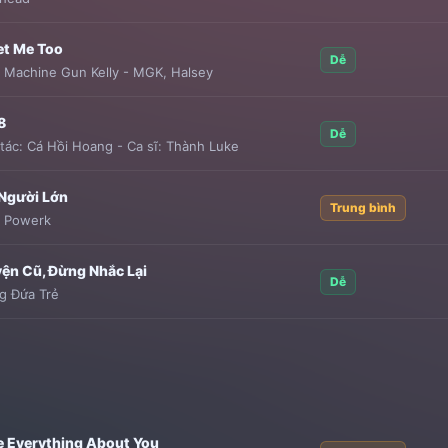
et Me Too
Dễ
:
Machine Gun Kelly - MGK
,
Halsey
8
Dễ
tác:
Cá Hồi Hoang
-
Ca sĩ:
Thành Luke
Người Lớn
Trung bình
:
Powerk
̣n Cũ, Đừng Nhắc Lại
Dễ
g Đứa Trẻ
te Everything About You