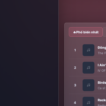
🔥
Phổ biến nhất
Đông
1
The 
I Ain
2
IV O
Birds
3
Ca sĩ
Reck
4
Radi