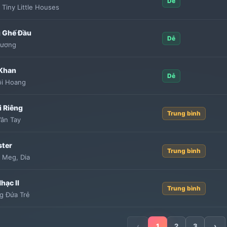
Dễ
:
Tiny Little Houses
 Ghế Đầu
Dễ
hương
Khan
Dễ
ồi Hoang
i Riêng
Trung bình
ân Tay
ter
Trung bình
:
Meg
,
Dia
hạc II
Trung bình
g Đứa Trẻ
‹
1
2
3
›