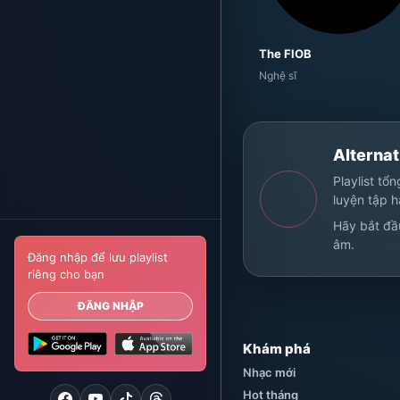
The FlOB
Nghệ sĩ
Alternat
Playlist tổ
luyện tập 
Hãy bắt đầ
âm.
Đăng nhập để lưu playlist
riêng cho bạn
ĐĂNG NHẬP
Khám phá
Nhạc mới
Hot tháng