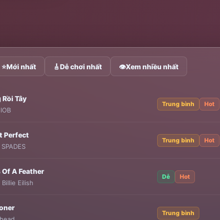
⭐
Mới nhất
🎸
Dễ chơi nhất
👁
Xem nhiều nhất
 Rồi Tây
Trung bình
Hot
FlOB
't Perfect
Trung bình
Hot
F SPADES
 Of A Feather
Dễ
Hot
:
Billie Eilish
oner
Trung bình
ohead