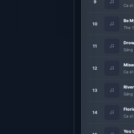
9
Ca sĩ
Be M
10
The 
Dro
11
Sáng 
Mise
12
Ca sĩ
River
13
Sáng 
Flori
14
Ca sĩ
You 