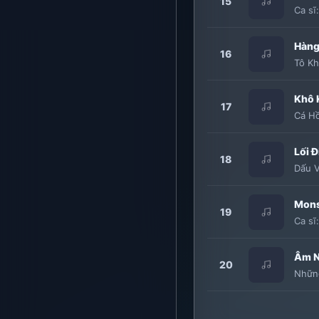
15
Ca sĩ
Hàng
16
Tô K
Khô 
17
Cá H
Lối Đ
18
Dấu V
Mons
19
Ca sĩ
Âm N
20
Nhữn