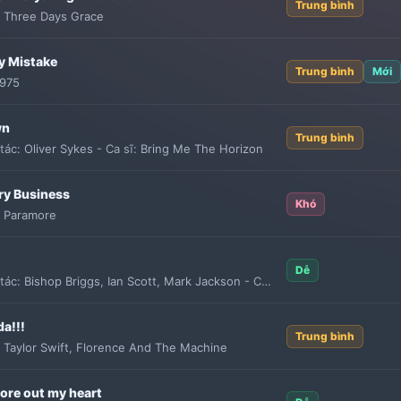
Trung bình
:
Three Days Grace
y Mistake
Trung bình
Mới
1975
wn
Trung bình
tác:
Oliver Sykes
-
Ca sĩ:
Bring Me The Horizon
ry Business
Khó
:
Paramore
Dễ
tác:
Bishop Briggs
,
Ian Scott
,
Mark Jackson
-
Ca sĩ:
Bishop Briggs
da!!!
Trung bình
:
Taylor Swift
,
Florence And The Machine
tore out my heart