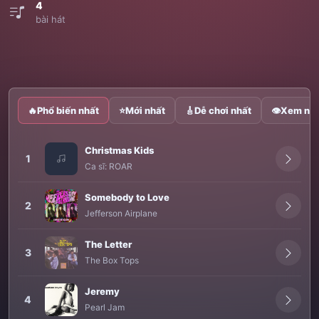
4
bài hát
🔥
Phổ biến nhất
⭐
Mới nhất
🎸
Dễ chơi nhất
👁
Xem nhi
Christmas Kids
1
Ca sĩ:
ROAR
Somebody to Love
2
Jefferson Airplane
The Letter
3
The Box Tops
Jeremy
4
Pearl Jam