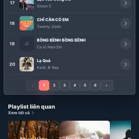
17
Simon C
CHỈ CẦN CÓ EM
18
Twenty
,
Darki
BỒNG BỀNH BỒNG BỀNH
19
Ca sĩ:
Nam Em
Lạ Quá
20
Karik
,
B-Ray
‹
1
2
3
4
5
6
›
Playlist liên quan
Xem tất cả