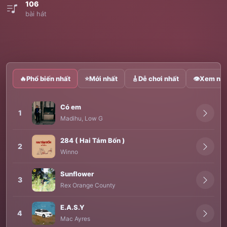
106
bài hát
🔥
Phổ biến nhất
⭐
Mới nhất
🎸
Dễ chơi nhất
👁
Xem nhi
Có em
1
Madihu
,
Low G
284 ( Hai Tám Bốn )
2
Winno
Sunflower
3
Rex Orange County
E.A.S.Y
4
Mac Ayres