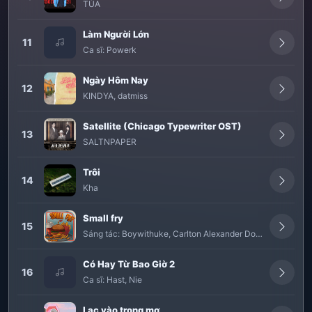
TÙA
Làm Người Lớn
11
Ca sĩ:
Powerk
Ngày Hôm Nay
12
KINDYA
,
datmiss
Satellite (Chicago Typewriter OST)
13
SALTNPAPER
Trôi
14
Kha
Small fry
15
Sáng tác:
Boywithuke
,
Carlton Alexander Douglas
-
Ca sĩ:
Có Hay Từ Bao Giờ 2
16
Ca sĩ:
Hast
,
Nie
Lạc vào trong mơ