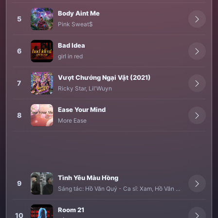
Body Aint Me
5
Pink Sweat$
Bad Idea
6
girl in red
Vượt Chướng Ngại Vật (2021)
7
Ricky Star
,
Lil'Wuyn
Ease Your Mind
8
More Ease
Tình Yêu Màu Hồng
9
Sáng tác:
Hồ Văn Quý
-
Ca sĩ:
Xam
,
Hồ Văn Quý
Room 21
10