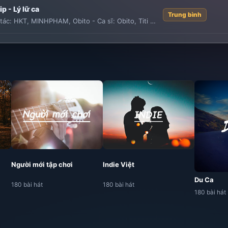
ip - Lý lữ ca
Trung bình
tác:
HKT
,
MINHPHAM
,
Obito
-
Ca sĩ:
Obito
,
Titi HKT
Người mới tập chơi
Indie Việt
Du Ca
180 bài hát
180 bài hát
180 bài hát