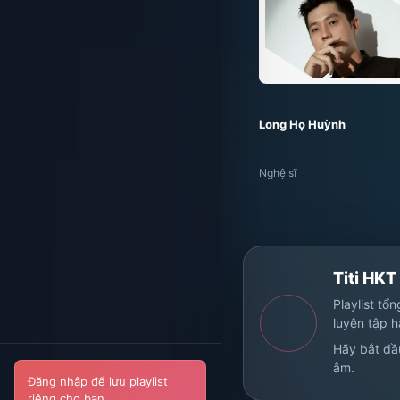
Long Họ Huỳnh
Nghệ sĩ
Titi HKT
Playlist tổ
luyện tập 
Hãy bắt đầ
âm.
Đăng nhập để lưu playlist
riêng cho bạn