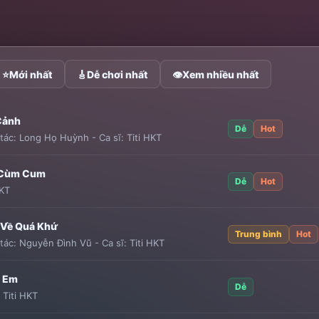
⭐
Mới nhất
🎸
Dễ chơi nhất
👁
Xem nhiều nhất
Cảnh
Dễ
Hot
tác:
Long Họ Huỳnh
-
Ca sĩ:
Titi HKT
 Cùm Cum
Dễ
Hot
HKT
 Về Quá Khứ
Trung bình
Hot
tác:
Nguyễn Đình Vũ
-
Ca sĩ:
Titi HKT
 Em
Dễ
:
Titi HKT