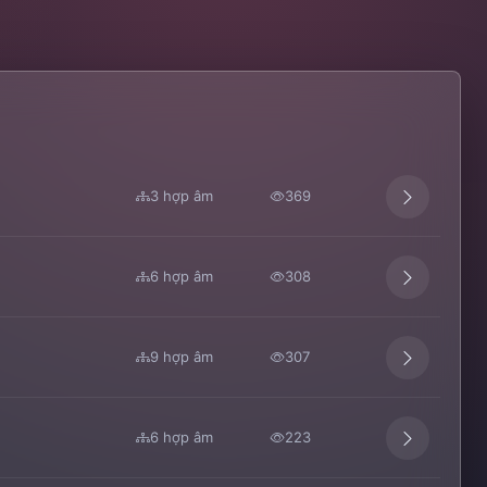
3 hợp âm
369
6 hợp âm
308
9 hợp âm
307
6 hợp âm
223