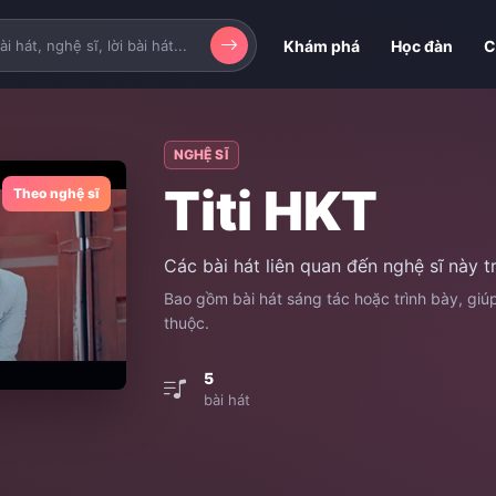
Khám phá
Học đàn
C
NGHỆ SĨ
Titi HKT
Theo nghệ sĩ
Các bài hát liên quan đến nghệ sĩ này 
Bao gồm bài hát sáng tác hoặc trình bày, gi
thuộc.
5
bài hát