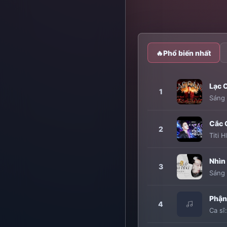
🔥
Phổ biến nhất
Lạc 
1
Sáng 
Cắc
2
Titi 
Nhìn
3
Sáng 
Phận
4
Ca sĩ