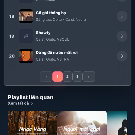
Cô gái tháng hạ
18
Sáng tác:
Obito
-
Ca sĩ:
Necro
Shawty
19
Ca sĩ:
Obito
,
VSOUL
Đừng để nước mắt rơi
20
Ca sĩ:
Obito
,
VSTRA
‹
1
2
3
›
Playlist liên quan
Xem tất cả