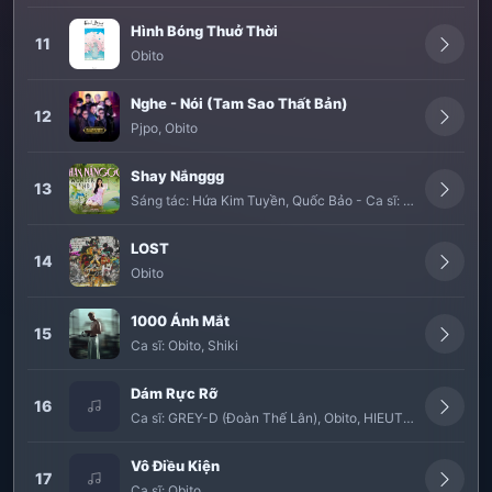
Hình Bóng Thuở Thời
11
Obito
Nghe - Nói (Tam Sao Thất Bản)
12
Pjpo
,
Obito
Shay Nắnggg
13
Sáng tác:
Hứa Kim Tuyền
,
Quốc Bảo
-
Ca sĩ:
Amee
,
Obito
LOST
14
Obito
1000 Ánh Mắt
15
Ca sĩ:
Obito
,
Shiki
Dám Rực Rỡ
16
Ca sĩ:
GREY-D (Đoàn Thế Lân)
,
Obito
,
HIEUTHUHAI
,
Wren 
Vô Điều Kiện
17
Ca sĩ:
Obito