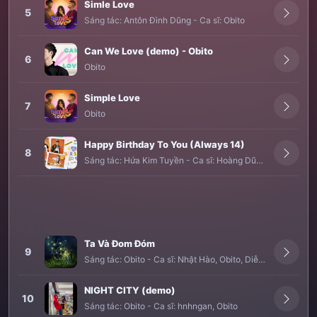
Simle Love
5
Sáng tác:
Antôn Đình Dũng
-
Ca sĩ:
Obito
Can We Love (demo) - Obito
6
Obito
Simple Love
7
Obito
Happy Birthday To You (Always 14)
8
Sáng tác:
Hứa Kim Tuyền
-
Ca sĩ:
Hoàng Dũng
,
Amee
,
Obit
Ta Và Đom Đóm
9
Sáng tác:
Obito
-
Ca sĩ:
Nhật Hào
,
Obito
,
Diễm Quỳnh
NIGHT CITY (demo)
10
Sáng tác:
Obito
-
Ca sĩ:
hnhngan
,
Obito