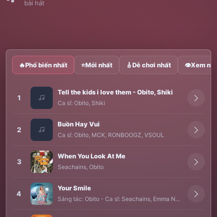
bài hát
🔥
Phổ biến nhất
⭐
Mới nhất
🎸
Dễ chơi nhất
👁
Xem nhi
Tell the kids i love them - Obito, Shiki
1
Ca sĩ:
Obito
,
Shiki
Buồn Hay Vui
2
Ca sĩ:
Obito
,
MCK
,
RONBOOGZ
,
VSOUL
When You Look At Me
3
Seachains
,
Obito
Your Smile
4
Sáng tác:
Obito
-
Ca sĩ:
Seachains
,
Emma Nhất Khanh