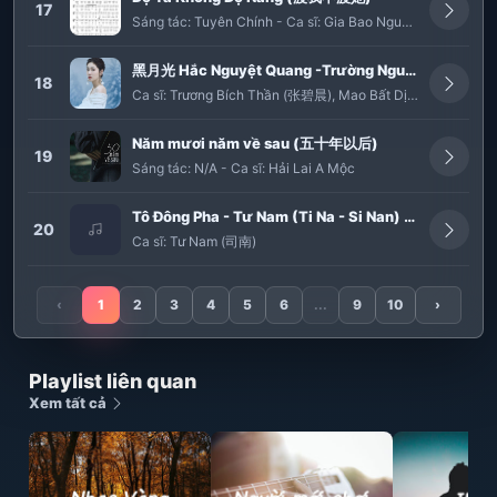
17
Sáng tác:
Tuyên Chính
-
Ca sĩ:
Gia Bao Nguyen
黑月光 Hắc Nguyệt Quang -Trường Nguyệt Tẫn Minh OST-Mao Bất Dịch, Trương Bích Thần
18
Ca sĩ:
Trương Bích Thần (张碧晨)
,
Mao Bất Dịch (毛不易)
Năm mươi năm về sau (五十年以后)
19
Sáng tác:
N/A
-
Ca sĩ:
Hải Lai A Mộc
Tô Đông Pha - Tư Nam (Ti Na - Si Nan) || 苏东坡 - 司南
20
Ca sĩ:
Tư Nam (司南)
‹
1
2
3
4
5
6
...
9
10
›
Playlist liên quan
Xem tất cả