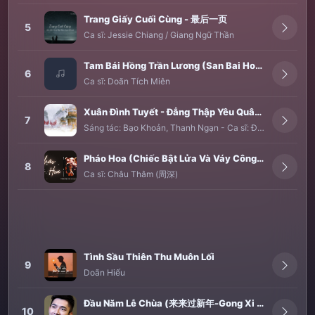
Trang Giấy Cuối Cùng - 最后一页
5
Ca sĩ:
Jessie Chiang / Giang Ngữ Thần
Tam Bái Hồng Trần Lương (San Bai Hong Chen Liang)
6
Ca sĩ:
Doãn Tích Miên
Xuân Đình Tuyết - Đẳng Thập Yêu Quân (Douyin)
7
Sáng tác:
Bạo Khoản
,
Thanh Ngạn
-
Ca sĩ:
Đẳng Thập Yêu Quân
Pháo Hoa (Chiếc Bật Lửa Và Váy Công Chúa OST - 焰火 - 点燃我温暖你 OST)
8
Ca sĩ:
Châu Thâm (周深)
Tình Sầu Thiên Thu Muôn Lối
9
Doãn Hiếu
Đầu Năm Lễ Chùa (来来过新年-Gong Xi Da Jia Guo Xin Nian)
10