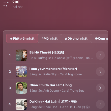
200
bài hát
🔥
Phổ biến nhất
⭐
Mới nhất
🎸
Dễ chơi nhất
👁
Xem nhi
Bá Hổ Thuyết (伯虎说)
1
Ca sĩ:
Đường Bá Hổ Annie (唐伯虎Annie)
,
Bá Tước Johnny (伯爵Johnny)
I see your monsters (Monster)
2
Sáng tác:
Katie Sky
-
Ca sĩ:
Nightcore
Chào Em Cô Gái Lam Hồng
3
Sáng tác:
Ánh Dương
-
Ca sĩ:
Trung Đức
Du Kinh - Hải Luân | 游京 - 海伦
4
Sáng tác:
Nhạc Hoa
-
Ca sĩ:
Hải Luân (海伦)