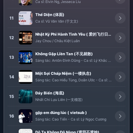
Ca sĩ:
Elvin Ng
,
Jesseca Liu
Thể Diện (体面)
11
Ca sĩ:
Vũ Văn Văn (于文文)
Nhật Ký Phi Hành Tình Yêu ( 爱的飞行日记)
12
Jay Chou / Châu Kiệt Luân
Không Gặp Liền Tan (不见就散)
13
Sáng tác:
Antôn Đình Dũng
-
Ca sĩ:
Lý Khắc Cần (李克勤)
,
C
Một Sợi Chấp Niệm (一缕执念)
14
Sáng tác:
Cao Hiểu Tùng
,
Doãn Ước
-
Ca sĩ:
Châu Thâm (
Đáy Biển (海底)
15
Nhất Chi Lựu Liên (一支榴莲)
gặp em đúng lúc ( vietsub )
16
Sáng tác:
Cao Tiến
-
Ca sĩ:
Lý Ngọc Cương
Độ Ta Không Độ Nàng (渡我不渡她)