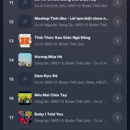
11
Ca sĩ:
Kai Đinh
,
Min
,
GREY-D (Đoàn Thế Lân)
Mashup Tình đầu - Lời tạm biệt chưa nói - Trước khi anh tồn tại - Hong Kong 1
12
Ca sĩ:
Nguyễn Trọng Tài
,
GREY-D (Đoàn Thế Lân)
,
TĂNG D
Tỉnh Thức Sau Giấc Ngủ Đông
13
Ca sĩ:
GREY-D (Đoàn Thế Lân)
Hương Mùa Hè
14
Sáng tác:
GREY-D (Đoàn Thế Lân)
-
Ca sĩ:
Hoàng Dũng
,
Su
Dám Rực Rỡ
15
Ca sĩ:
GREY-D (Đoàn Thế Lân)
,
Obito
,
HIEUTHUHAI
,
Wren 
Nếu Mai Chia Tay
16
Sáng tác:
GREY-D (Đoàn Thế Lân)
-
Ca sĩ:
MONSTAR
,
Ame
Baby I Told You
17
Sáng tác:
GREY-D (Đoàn Thế Lân)
-
Ca sĩ:
MONSTAR