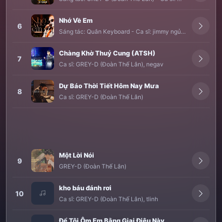
Nhớ Về Em
6
Sáng tác:
Quân Keyboard
-
Ca sĩ:
jimmy ngủyên
Chàng Khờ Thuỷ Cung (ATSH)
7
Ca sĩ:
GREY-D (Đoàn Thế Lân)
,
negav
Dự Báo Thời Tiết Hôm Nay Mưa
8
Ca sĩ:
GREY-D (Đoàn Thế Lân)
Một Lời Nói
9
GREY-D (Đoàn Thế Lân)
kho báu đánh rơi
10
Ca sĩ:
GREY-D (Đoàn Thế Lân)
,
tlinh
Để Tôi Ôm Em Bằng Giai Điệu Này