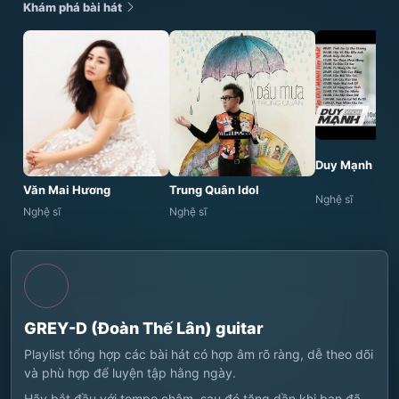
Khám phá bài hát
Duy Mạnh
Văn Mai Hương
Trung Quân Idol
Nghệ sĩ
Nghệ sĩ
Nghệ sĩ
GREY-D (Đoàn Thế Lân) guitar
Playlist tổng hợp các bài hát có hợp âm rõ ràng, dễ theo dõi
và phù hợp để luyện tập hằng ngày.
Hãy bắt đầu với tempo chậm, sau đó tăng dần khi bạn đã