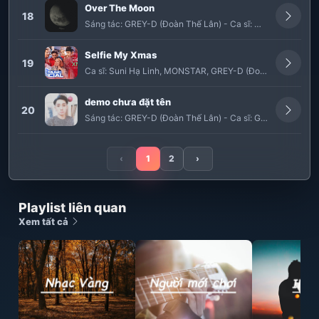
Over The Moon
18
Sáng tác:
GREY-D (Đoàn Thế Lân)
-
Ca sĩ:
MONSTAR
Selfie My Xmas
19
Ca sĩ:
Suni Hạ Linh
,
MONSTAR
,
GREY-D (Đoàn Thế Lân)
demo chưa đặt tên
20
Sáng tác:
GREY-D (Đoàn Thế Lân)
-
Ca sĩ:
GreyD
‹
1
2
›
Playlist liên quan
Xem tất cả