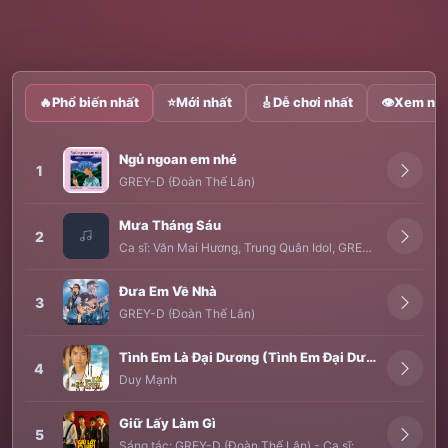
🔥
Phổ biến nhất
⭐
Mới nhất
🎸
Dễ chơi nhất
👁
Xem nhi
Ngủ ngoan em nhé
1
GREY-D (Đoàn Thế Lân)
Mưa Tháng Sáu
2
Ca sĩ:
Văn Mai Hương
,
Trung Quân Idol
,
GREY-D (Đoàn Thế Lân)
Đưa Em Về Nhà
3
GREY-D (Đoàn Thế Lân)
Tình Em Là Đại Dương (Tình Em Đại Dương)
4
Duy Mạnh
Giữ Lấy Làm Gì
5
Sáng tác:
GREY-D (Đoàn Thế Lân)
-
Ca sĩ:
MONSTAR